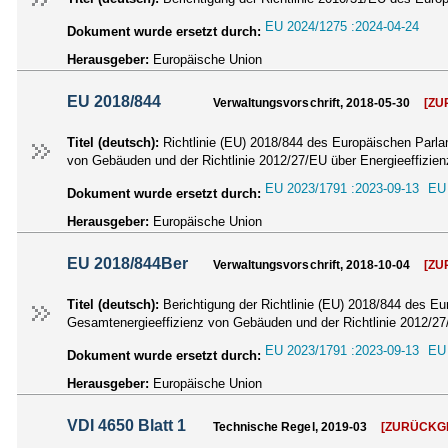
EU 2024/1275 :2024-04-24
Dokument wurde ersetzt durch:
Herausgeber:
Europäische Union
EU 2018/844
Verwaltungsvorschrift, 2018-05-30
[Z
Titel (deutsch):
Richtlinie (EU) 2018/844 des Europäischen Parl
von Gebäuden und der Richtlinie 2012/27/EU über Energieeffizien
EU 2023/1791 :2023-09-13
EU 
Dokument wurde ersetzt durch:
Herausgeber:
Europäische Union
EU 2018/844Ber
Verwaltungsvorschrift, 2018-10-04
[Z
Titel (deutsch):
Berichtigung der Richtlinie (EU) 2018/844 des E
Gesamtenergieeffizienz von Gebäuden und der Richtlinie 2012/27
EU 2023/1791 :2023-09-13
EU 
Dokument wurde ersetzt durch:
Herausgeber:
Europäische Union
VDI 4650 Blatt 1
Technische Regel, 2019-03
[ZURÜCKG