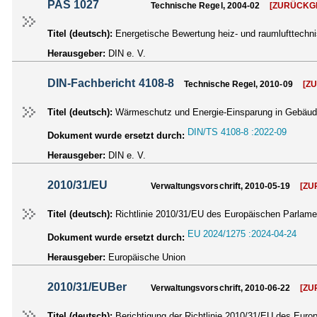
PAS 1027
Technische Regel, 2004-02
[ZURÜCKG
Titel (deutsch):
Energetische Bewertung heiz- und raumlufttechn
Herausgeber:
DIN e. V.
DIN-Fachbericht 4108-8
Technische Regel, 2010-09
[Z
Titel (deutsch):
Wärmeschutz und Energie-Einsparung in Gebäud
DIN/TS 4108-8 :2022-09
Dokument wurde ersetzt durch:
Herausgeber:
DIN e. V.
2010/31/EU
Verwaltungsvorschrift, 2010-05-19
[Z
Titel (deutsch):
Richtlinie 2010/31/EU des Europäischen Parlam
EU 2024/1275 :2024-04-24
Dokument wurde ersetzt durch:
Herausgeber:
Europäische Union
2010/31/EUBer
Verwaltungsvorschrift, 2010-06-22
[Z
Titel (deutsch):
Berichtigung der Richtlinie 2010/31/EU des Eur