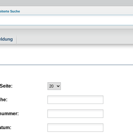
eiterte Suche
eldung
Seite:
che:
nummer:
atum: