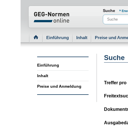
Normenportal Barrierefreiheit
Suche
Erw
Einführung
Inhalt
Preise und Anm
Suche
Einführung
Inhalt
Treffer pro 
Preise und Anmeldung
Freitextsu
Dokument
Ausgabed