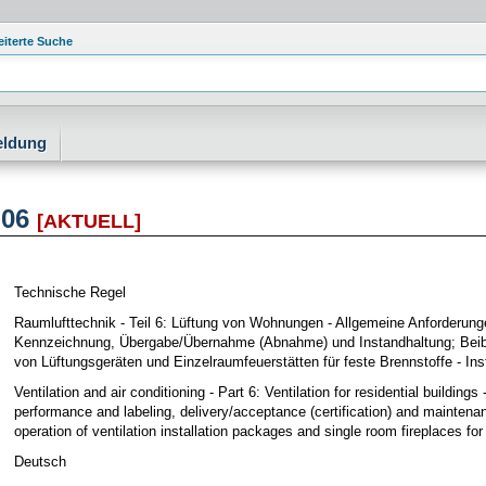
eiterte Suche
eldung
-06
[AKTUELL]
Technische Regel
Raumlufttechnik - Teil 6: Lüftung von Wohnungen - Allgemeine Anforderu
Kennzeichnung, Übergabe/Übernahme (Abnahme) und Instandhaltung; Beib
von Lüftungsgeräten und Einzelraumfeuerstätten für feste Brennstoffe - Inst
Ventilation and air conditioning - Part 6: Ventilation for residential buildin
performance and labeling, delivery/acceptance (certification) and maint
operation of ventilation installation packages and single room fireplaces for s
Deutsch